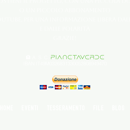
sostieni il progetto, con una piccola 
o un piccolo abbonamento
outube, per una informazione libera dal
e dalle polarità
Grazie!
🏦 A. S. C.
PIANETAVERDE
IBAN IT49M0326831330052808949470
HOME
EVENTI
TESSERAMENTO
FILE
BLOG