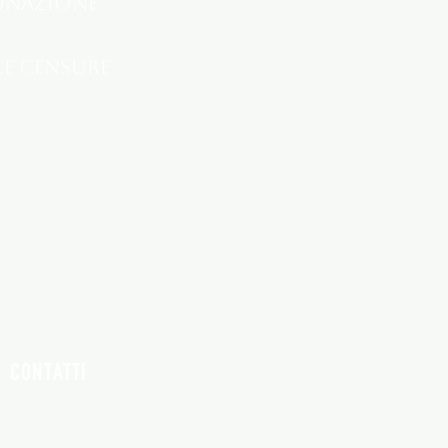
donazione
le censure
CONTATTI