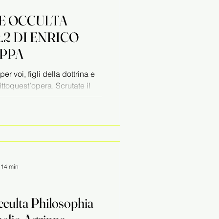
DE OCCULTA
RICO
IPPA
r voi, figli della dottrina e
ttoquest’opera. Scrutate il
: 14 min
culta Philosophia