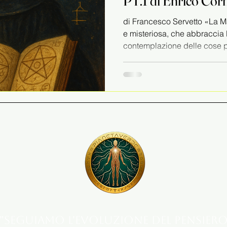
PT.1 di Enrico Cor
di Francesco Servetto «La M
e misteriosa, che abbraccia 
contemplazione delle cose piu
"Seguiamo l'evoluzione del pensier