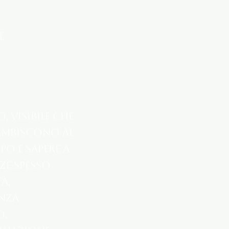
e
 visibile che
 ambiscono al
o e sapere a
ze spesso
à.
anza
o.