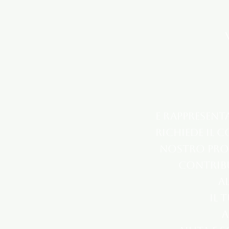
e rappresent
richiede il 
nostro prog
contribu
al
Il 
a