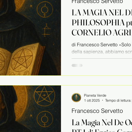
Francesco Servetto
LA MAGIA NEL 
PHILOSOPHIA pt.2 DI EN
CORNELIO AGR
di Francesco Servetto «Solo pe
della sapienza, abbiamo scri
libro, raccoglietevi...
Pianeta Verde
1 ott 2025
Tempo di lettura
Francesco Servetto
La Magia Nel De Oc