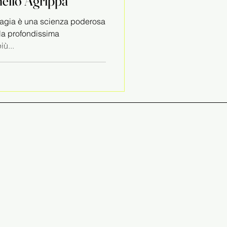
nelio Agrippa
agia è una scienza poderosa
la profondissima
̀...
o