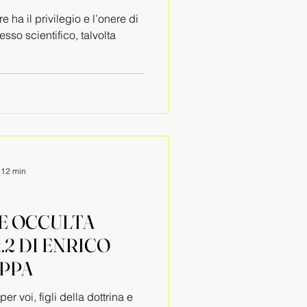
e ha il privilegio e l’onere di
sso scientifico, talvolta
: 12 min
DE OCCULTA
RICO
IPPA
r voi, figli della dottrina e