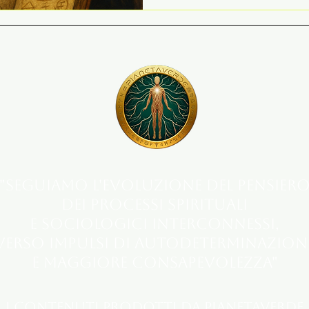
"Seguiamo l'evoluzione del pensier
dei processi spirituali
e sociologici interconnessi,
verso impulsi di autodeterminazion
e maggiore consapevolezza"
I contenuti prodotti da Pianetaverde