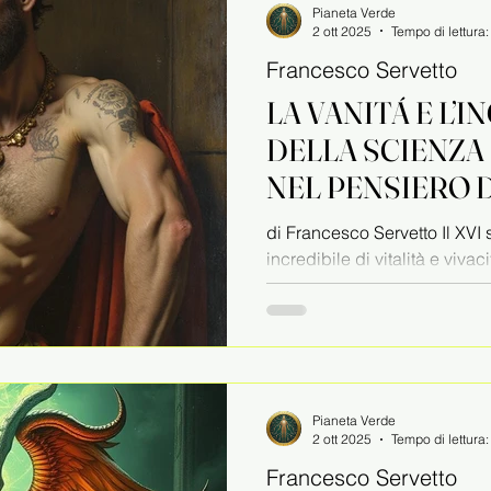
Pianeta Verde
2 ott 2025
Tempo di lettura
Francesco Servetto
LA VANITÁ E L’
DELLA SCIENZA 
NEL PENSIERO 
CORNELIO AGR
di Francesco Servetto Il XVI 
incredibile di vitalità e vivac
innovazioni artistiche,...
Pianeta Verde
2 ott 2025
Tempo di lettura
Francesco Servetto