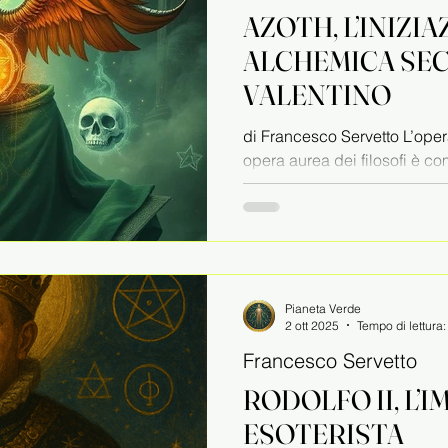
AZOTH, L’INIZI
ALCHEMICA SEC
VALENTINO
di Francesco Servetto L’oper
opera aurea dei filosofi è c
figura oscura del monaco...
Pianeta Verde
2 ott 2025
Tempo di lettura
Francesco Servetto
RODOLFO II, L’
ESOTERISTA