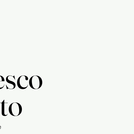
esco
to
e