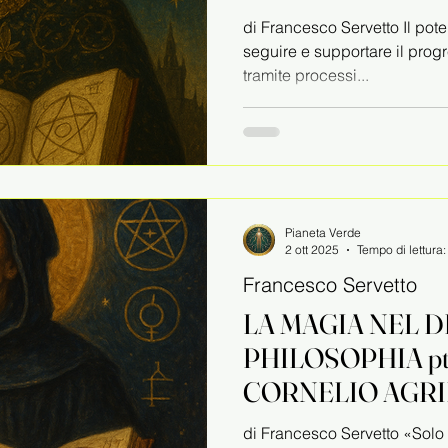
di Francesco Servetto Il poter
seguire e supportare il progre
tramite processi...
Pianeta Verde
2 ott 2025
Tempo di lettura
Francesco Servetto
LA MAGIA NEL 
PHILOSOPHIA pt.2 DI EN
CORNELIO AGR
di Francesco Servetto «Solo pe