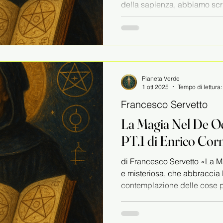
della sapienza, abbiamo scri
libro, raccoglietevi...
Pianeta Verde
1 ott 2025
Tempo di lettura
Francesco Servetto
La Magia Nel De Oc
PT.1 di Enrico Cor
di Francesco Servetto «La M
e misteriosa, che abbraccia 
contemplazione delle cose piu