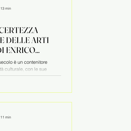
: 13 min
INCERTEZZA
E DELLE ARTI
DI ENRICO
IPPA
secolo è un contenitore
ità culturale, con le sue
: 11 min