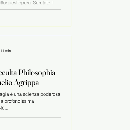
ttoquest’opera. Scrutate il
: 14 min
culta Philosophia
nelio Agrippa
agia è una scienza poderosa
la profondissima
̀...