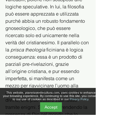
logiche speculative. In lui, la filosofia 
può essere apprezzata e utilizzata 
purché abbia un robusto fondamento 
gnoseologico, che può essere 
ricercato solo ed unicamente nella 
verità del cristianesimo. Il parallelo con 
la 
prisca theologia 
ficiniana è logica 
conseguenza: essa è un prodotto di 
parziali pre-rivelazioni, grazie 
all’origine cristiana, e pur essendo 
imperfetta, si manifesta come un 
mezzo per riavvicinare l’uomo alla 
comprensione del mistero del verbo 
This website, pianetaverdecultura.com, uses cookies to enhance
your browsing experience. By continuing to use this site, you consent
divino, che può essere trasmesso 
to our use of cookies as described in our
Privacy Policy
.
tramite enigmi. Sarà comprendendo la 
Accept
presenza di Dio nel mondo che lo 
studioso potrà intraprendere il proprio 
percorso verso il principio primo. Se, 