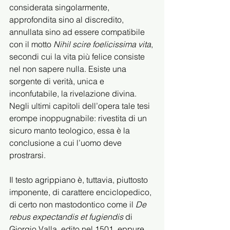
considerata singolarmente, 
approfondita sino al discredito, 
annullata sino ad essere compatibile 
con il motto 
Nihil scire foelicissima vita
, 
secondi cui la vita più felice consiste
nel non sapere nulla. Esiste una 
sorgente di verità, unica e 
inconfutabile, la rivelazione divina. 
Negli ultimi capitoli dell’opera tale tesi 
erompe inoppugnabile: rivestita di un 
sicuro manto teologico, essa è la 
conclusione a cui l’uomo deve 
prostrarsi.
Il testo agrippiano è, tuttavia, piuttosto 
imponente, di carattere enciclopedico, 
di certo non mastodontico come il 
De 
rebus expectandis et fugiendis 
di 
Giorgio Valla, edito nel 1501, eppure 